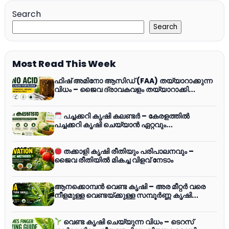
Search
Search
Most Read This Week
ഫിഷ് അമിനോ ആസിഡ് (FAA) തയ്യാറാക്കുന്ന
വിധം – ജൈവ ദ്രാവകവളം തയ്യാറാക്കി
പച്ചക്കറികൾക്ക് ഉപയോഗിക്കാം (വീഡിയോ)
പച്ചക്കറി കൃഷി കലണ്ടർ – കേരളത്തിൽ
പച്ചക്കറി കൃഷി ചെയ്യാൻ ഏറ്റവും
അനുയോജ്യമായ സമയം
തക്കാളി കൃഷി രീതിയും പരിപാലനവും –
ജൈവ രീതിയിൽ മികച്ച വിളവ് നേടാം
ആനക്കൊമ്പൻ വെണ്ട കൃഷി – അര മീറ്റർ വരെ
നീളമുള്ള വെണ്ടയ്ക്കുള്ള സമ്പൂർണ്ണ കൃഷി
മാർഗ്ഗനിർദ്ദേശം
വെണ്ട കൃഷി ചെയ്യുന്ന വിധം – ടെറസ്