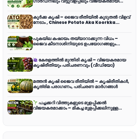
ഗാർഡനിലും വീട്ടുവളപ്പിലും വിജയകരമായി
വെണ്ട കൃഷി ചെയ്യാം
കൂർക്ക കൃഷി – ജൈവ രീതിയിൽ കൂടുതൽ വിളവ്
നേടാം , Chinese Potato Aka Koorkka
Cultivation Guide
പുകയില കഷായം തയ്യാറാക്കുന്ന വിധം –
ജൈവ കീടനാശിനിയുടെ ഉപയോഗങ്ങളും
മുൻകരുതലുകളും
കേരളത്തിൽ മുന്തിരി കൃഷി – വിജയകരമായ
കൃഷിരീതിയും പരിചരണവും (വീഡിയോ)
മത്തന്‍ കൃഷി ജൈവ രീതിയില്‍ – കൃഷിരീതികള്‍,
കൃത്രിമ പരാഗണം, പരിചരണ മാര്‍ഗങ്ങള്‍
പച്ചക്കറി വിത്തുകളുടെ മുളപ്പിക്കൽ
വിജയകരമാക്കാം – മികച്ച മുളപ്പിക്കലിനുള്ള
ലളിതമായ മാർഗ്ഗങ്ങൾ (വീഡിയോ)