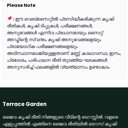
Please Note
:
ഈ വെബ്സൈറ്റിൽ പ്രസിദ്ധീകരിക്കുന്ന കൃഷി
രീതികൾ, കൃഷി ടിപ്പുകൾ, പരീക്ഷണങ്ങൾ,
അനുഭവങ്ങൾ എന്നിവ പ്രധാനമായും സൈറ്റ്
അഡ്മിന്റെ സ്വന്തം കൃഷി അനുഭവങ്ങളെയും
പ്രായോഗിക പരീക്ഷണങ്ങളെയും
അടിസ്ഥാനമാക്കിയുള്ളതാണ്. മണ്ണ്, കാലാവസ്ഥ, ഇനം,
പ്രദേശം, പരിപാലന രീതി തുടങ്ങിയ ഘടകങ്ങൾ
അനുസരിച്ച് ഫലങ്ങളിൽ വ്യത്യാസം ഉണ്ടാകാം.
Terrace Garden
ജൈവ കൃഷി രീതി നിങ്ങളുടെ വീടിന്റെ ടെറസ്സില്‍. വളരെ
എളുപ്പത്തില്‍ എങ്ങിനെ ജൈവ രീതിയില്‍ ടെറസ് കൃഷി