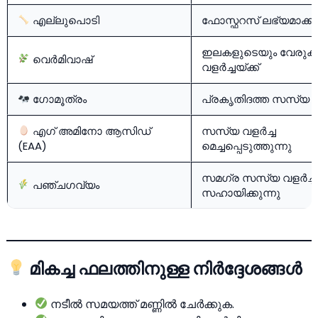
എല്ലുപൊടി
ഫോസ്ഫറസ് ലഭ്യമാക്കു
ഇലകളുടെയും വേരുക
വെര്‍മിവാഷ്
വളര്‍ച്ചയ്ക്ക്
ഗോമൂത്രം
പ്രകൃതിദത്ത സസ്യ
എഗ് അമിനോ ആസിഡ്
സസ്യ വളര്‍ച്ച
(EAA)
മെച്ചപ്പെടുത്തുന്നു
സമഗ്ര സസ്യ വളര്‍ച്ചയ്
പഞ്ചഗവ്യം
സഹായിക്കുന്നു
മികച്ച ഫലത്തിനുള്ള നിര്‍ദ്ദേശങ്ങള്‍
നടീല്‍ സമയത്ത് മണ്ണില്‍ ചേര്‍ക്കുക.