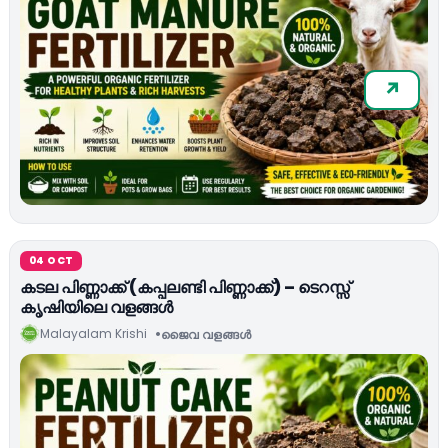
04 OCT
കടല പിണ്ണാക്ക് (കപ്പലണ്ടി പിണ്ണാക്ക്) – ടെറസ്സ്
കൃഷിയിലെ വളങ്ങള്‍
Malayalam Krishi
ജൈവ വളങ്ങള്‍