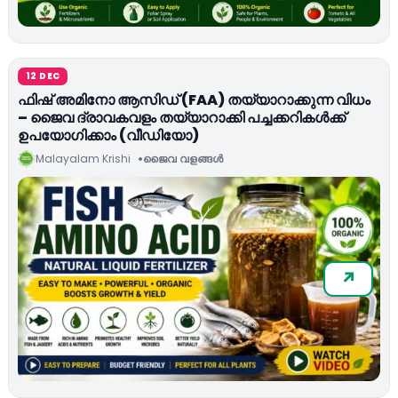
12 DEC
ഫിഷ് അമിനോ ആസിഡ് (FAA) തയ്യാറാക്കുന്ന വിധം
– ജൈവ ദ്രാവകവളം തയ്യാറാക്കി പച്ചക്കറികൾക്ക്
ഉപയോഗിക്കാം (വീഡിയോ)
Malayalam Krishi
ജൈവ വളങ്ങള്‍