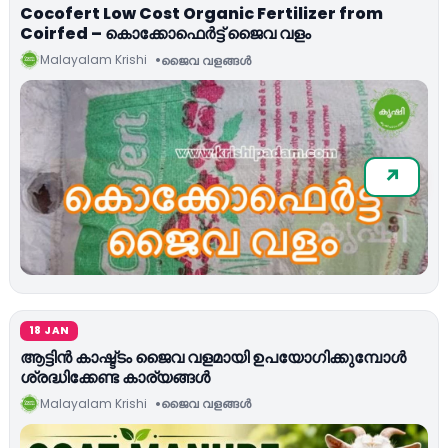
Cocofert Low Cost Organic Fertilizer from
Coirfed – കൊക്കോഫെര്‍ട്ട് ജൈവ വളം
Malayalam Krishi
ജൈവ വളങ്ങള്‍
18 JAN
ആട്ടിൻ കാഷ്ട്ടം ജൈവ വളമായി ഉപയോഗിക്കുമ്പോൾ
ശ്രദ്ധിക്കേണ്ട കാര്യങ്ങൾ
Malayalam Krishi
ജൈവ വളങ്ങള്‍