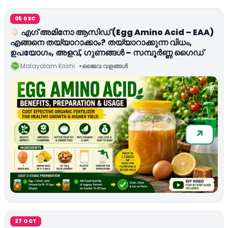
05 DEC
എഗ് അമിനോ ആസിഡ് (Egg Amino Acid – EAA)
എങ്ങനെ തയ്യാറാക്കാം? തയ്യാറാക്കുന്ന വിധം,
ഉപയോഗം, അളവ്, ഗുണങ്ങൾ – സമ്പൂർണ്ണ ഗൈഡ്
Malayalam Krishi
ജൈവ വളങ്ങള്‍
27 OCT