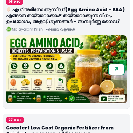
05 DEC
എഗ് അമിനോ ആസിഡ് (Egg Amino Acid – EAA)
എങ്ങനെ തയ്യാറാക്കാം? തയ്യാറാക്കുന്ന വിധം,
ഉപയോഗം, അളവ്, ഗുണങ്ങൾ – സമ്പൂർണ്ണ ഗൈഡ്
Malayalam Krishi
ജൈവ വളങ്ങള്‍
27 OCT
Cocofert Low Cost Organic Fertilizer from