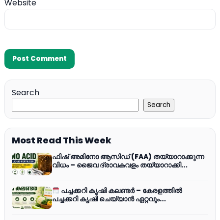
Website
Search
Search
Most Read This Week
ഫിഷ് അമിനോ ആസിഡ് (FAA) തയ്യാറാക്കുന്ന
വിധം – ജൈവ ദ്രാവകവളം തയ്യാറാക്കി
പച്ചക്കറികൾക്ക് ഉപയോഗിക്കാം (വീഡിയോ)
പച്ചക്കറി കൃഷി കലണ്ടർ – കേരളത്തിൽ
പച്ചക്കറി കൃഷി ചെയ്യാൻ ഏറ്റവും
അനുയോജ്യമായ സമയം