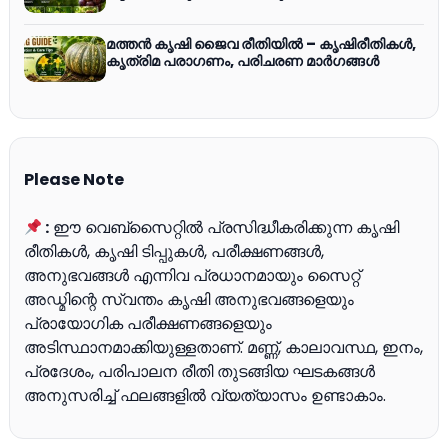
മത്തന്‍ കൃഷി ജൈവ രീതിയില്‍ – കൃഷിരീതികള്‍,
കൃത്രിമ പരാഗണം, പരിചരണ മാര്‍ഗങ്ങള്‍
Please Note
:
ഈ വെബ്സൈറ്റിൽ പ്രസിദ്ധീകരിക്കുന്ന കൃഷി
രീതികൾ, കൃഷി ടിപ്പുകൾ, പരീക്ഷണങ്ങൾ,
അനുഭവങ്ങൾ എന്നിവ പ്രധാനമായും സൈറ്റ്
അഡ്മിന്റെ സ്വന്തം കൃഷി അനുഭവങ്ങളെയും
പ്രായോഗിക പരീക്ഷണങ്ങളെയും
അടിസ്ഥാനമാക്കിയുള്ളതാണ്. മണ്ണ്, കാലാവസ്ഥ, ഇനം,
പ്രദേശം, പരിപാലന രീതി തുടങ്ങിയ ഘടകങ്ങൾ
അനുസരിച്ച് ഫലങ്ങളിൽ വ്യത്യാസം ഉണ്ടാകാം.