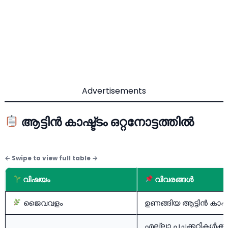
Advertisements
ആട്ടിൻ കാഷ്ട്ടം ഒറ്റനോട്ടത്തിൽ
വിഷയം
വിവരങ്ങൾ
ജൈവവളം
ഉണങ്ങിയ ആട്ടിൻ കാഷ്ട
എല്ലാ പച്ചക്കറികൾക്കു