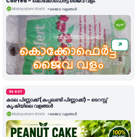
Coirfed – കൊക്കോഫെര്‍ട്ട് ജൈവ വളം
Malayalam Krishi
ജൈവ വളങ്ങള്‍
04 OCT
കടല പിണ്ണാക്ക് (കപ്പലണ്ടി പിണ്ണാക്ക്) – ടെറസ്സ്
കൃഷിയിലെ വളങ്ങള്‍
Malayalam Krishi
ജൈവ വളങ്ങള്‍