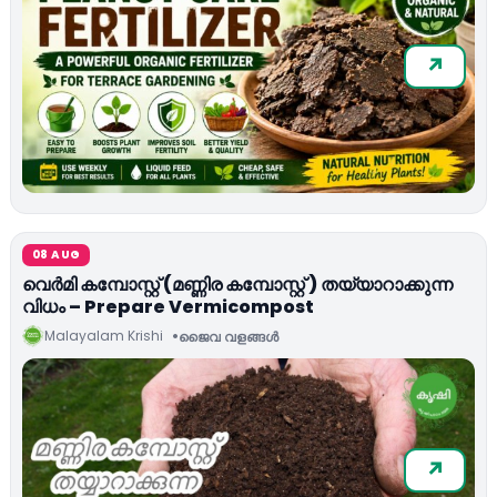
08 AUG
വെര്‍മി കമ്പോസ്റ്റ് (മണ്ണിര കമ്പോസ്റ്റ് ) തയ്യാറാക്കുന്ന
വിധം – Prepare Vermicompost
Malayalam Krishi
ജൈവ വളങ്ങള്‍