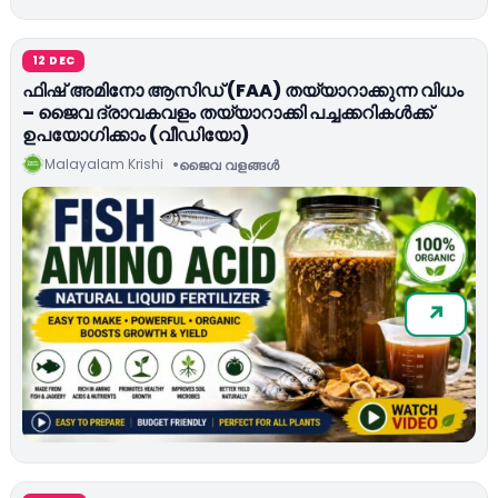
12 DEC
ഫിഷ് അമിനോ ആസിഡ് (FAA) തയ്യാറാക്കുന്ന വിധം
– ജൈവ ദ്രാവകവളം തയ്യാറാക്കി പച്ചക്കറികൾക്ക്
ഉപയോഗിക്കാം (വീഡിയോ)
Malayalam Krishi
ജൈവ വളങ്ങള്‍