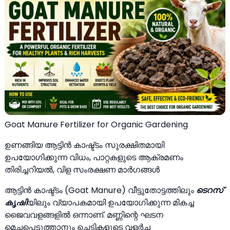
Goat Manure Fertilizer for Organic Gardening
ഉണങ്ങിയ ആട്ടിൻ കാഷ്ട്ടം സുരക്ഷിതമായി
ഉപയോഗിക്കുന്ന വിധം, പാറ്റകളുടെ ആക്രമണം
തിരിച്ചറിയൽ, വിള സംരക്ഷണ മാർഗങ്ങൾ
ആട്ടിൻ കാഷ്ട്ടം (Goat Manure) വീട്ടുതോട്ടത്തിലും
ടെറസ്
കൃഷി
യിലും വ്യാപകമായി ഉപയോഗിക്കുന്ന മികച്ച
ജൈവവളങ്ങളിൽ ഒന്നാണ്. മണ്ണിന്റെ ഘടന
മെച്ചപ്പെടുത്താനും ചെടികളുടെ വളർച്ച