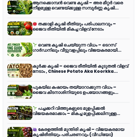
ആനക്കൊമ്പൻ വെണ്ട കൃഷി – അര മീറ്റർ വരെ
നീളമുള്ള വെണ്ടയ്ക്കുള്ള സമ്പൂർണ്ണ കൃഷി
മാർഗ്ഗനിർദ്ദേശം
തക്കാളി കൃഷി രീതിയും പരിപാലനവും –
ജൈവ രീതിയിൽ മികച്ച വിളവ് നേടാം
വെണ്ട കൃഷി ചെയ്യുന്ന വിധം – ടെറസ്
ഗാർഡനിലും വീട്ടുവളപ്പിലും വിജയകരമായി
വെണ്ട കൃഷി ചെയ്യാം
കൂർക്ക കൃഷി – ജൈവ രീതിയിൽ കൂടുതൽ വിളവ്
നേടാം , Chinese Potato Aka Koorkka
Cultivation Guide
പുകയില കഷായം തയ്യാറാക്കുന്ന വിധം –
ജൈവ കീടനാശിനിയുടെ ഉപയോഗങ്ങളും
മുൻകരുതലുകളും
പച്ചക്കറി വിത്തുകളുടെ മുളപ്പിക്കൽ
വിജയകരമാക്കാം – മികച്ച മുളപ്പിക്കലിനുള്ള
ലളിതമായ മാർഗ്ഗങ്ങൾ (വീഡിയോ)
കേരളത്തിൽ മുന്തിരി കൃഷി – വിജയകരമായ
കൃഷിരീതിയും പരിചരണവും (വീഡിയോ)