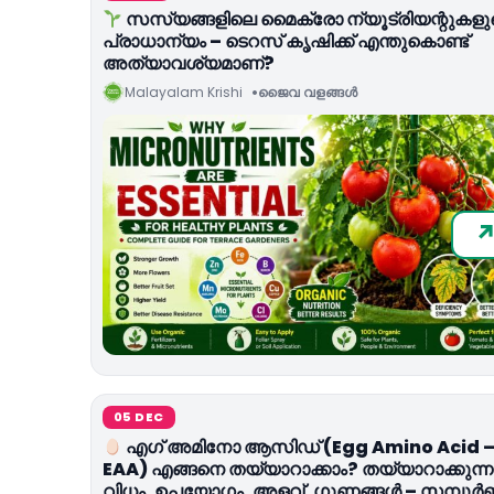
സസ്യങ്ങളിലെ മൈക്രോ ന്യൂട്രിയന്റുകളു
പ്രാധാന്യം – ടെറസ് കൃഷിക്ക് എന്തുകൊണ്ട്
അത്യാവശ്യമാണ്?
Malayalam Krishi
ജൈവ വളങ്ങള്‍
05 DEC
എഗ് അമിനോ ആസിഡ് (Egg Amino Acid 
EAA) എങ്ങനെ തയ്യാറാക്കാം? തയ്യാറാക്കുന്ന
വിധം, ഉപയോഗം, അളവ്, ഗുണങ്ങൾ – സമ്പൂർണ