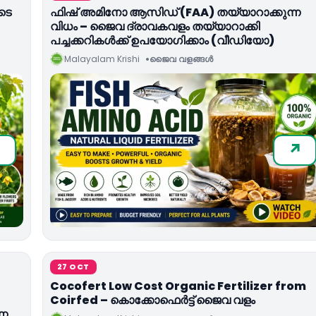
ടെ
ഫിഷ് അമിനോ ആസിഡ് (FAA) തയ്യാറാക്കുന്ന
വിധം – ജൈവ ദ്രാവകവളം തയ്യാറാക്കി
പച്ചക്കറികൾക്ക് ഉപയോഗിക്കാം (വീഡിയോ)
Malayalam Krishi
ജൈവ വളങ്ങള്‍
27 OCT
–
Cocofert Low Cost Organic Fertilizer from
Coirfed – കൊക്കോഫെര്‍ട്ട് ജൈവ വളം
്ണ