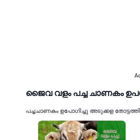
A
ജൈവ വളം പച്ച ചാണകം ഉപയ
പച്ചചാണകം ഉപോഗിച്ചു അടുക്കള തോട്ടത്തിലേ