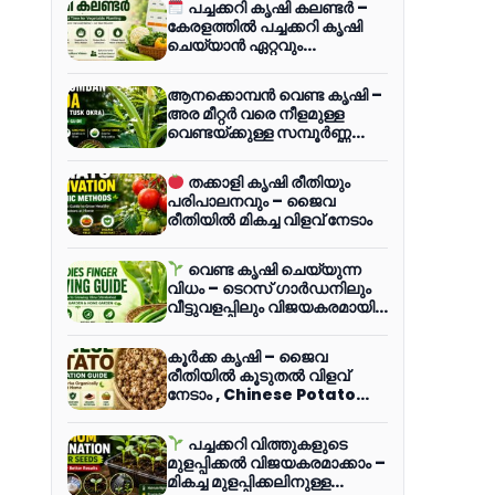
പച്ചക്കറി കൃഷി കലണ്ടർ –
കേരളത്തിൽ പച്ചക്കറി കൃഷി
ചെയ്യാൻ ഏറ്റവും
അനുയോജ്യമായ സമയം
ആനക്കൊമ്പൻ വെണ്ട കൃഷി –
അര മീറ്റർ വരെ നീളമുള്ള
വെണ്ടയ്ക്കുള്ള സമ്പൂർണ്ണ
കൃഷി മാർഗ്ഗനിർദ്ദേശം
തക്കാളി കൃഷി രീതിയും
പരിപാലനവും – ജൈവ
രീതിയിൽ മികച്ച വിളവ് നേടാം
വെണ്ട കൃഷി ചെയ്യുന്ന
വിധം – ടെറസ് ഗാർഡനിലും
വീട്ടുവളപ്പിലും വിജയകരമായി
വെണ്ട കൃഷി ചെയ്യാം
കൂർക്ക കൃഷി – ജൈവ
രീതിയിൽ കൂടുതൽ വിളവ്
നേടാം , Chinese Potato
Aka Koorkka Cultivation
Guide
പച്ചക്കറി വിത്തുകളുടെ
മുളപ്പിക്കൽ വിജയകരമാക്കാം –
മികച്ച മുളപ്പിക്കലിനുള്ള