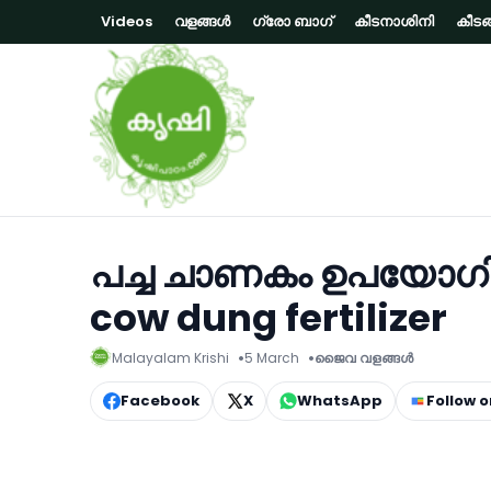
Videos
വളങ്ങള്‍
ഗ്രോ ബാഗ്‌
കീടനാശിനി
കീടങ്
പച്ച ചാണകം ഉപയോഗിച്
cow dung fertilizer
Malayalam Krishi
5 March
ജൈവ വളങ്ങള്‍
Facebook
X
WhatsApp
Follow 