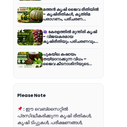
ലളിതമായ മാർഗ്ഗങ്ങൾ
(വീഡിയോ)
മത്തന്‍ കൃഷി ജൈവ രീതിയില്‍
– കൃഷിരീതികള്‍, കൃത്രിമ
പരാഗണം, പരിചരണ
മാര്‍ഗങ്ങള്‍
കേരളത്തിൽ മുന്തിരി കൃഷി
– വിജയകരമായ
കൃഷിരീതിയും പരിചരണവും
(വീഡിയോ)
പുകയില കഷായം
തയ്യാറാക്കുന്ന വിധം –
ജൈവ കീടനാശിനിയുടെ
ഉപയോഗങ്ങളും
മുൻകരുതലുകളും
Please Note
:
ഈ വെബ്സൈറ്റിൽ
പ്രസിദ്ധീകരിക്കുന്ന കൃഷി രീതികൾ,
കൃഷി ടിപ്പുകൾ, പരീക്ഷണങ്ങൾ,