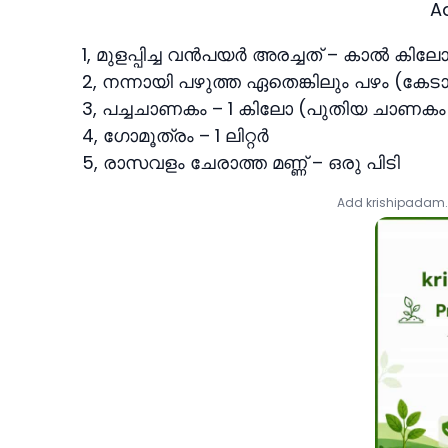
A
1, മുളപ്പിച്ച വന്‍പയര്‍ അരച്ചത് – കാല്‍ കി
2, നന്നായി പഴുത്ത ഏതെങ്കിലും പഴം (കേ
3, പച്ചചാണകം – 1 കിലോ (പുതിയ ചാണക
4, ഗോമൂത്രം – 1 ലിറ്റര്‍
5, രാസവളം ചേരാത്ത മണ്ണ് – ഒരു പിടി
Add krishipadam.