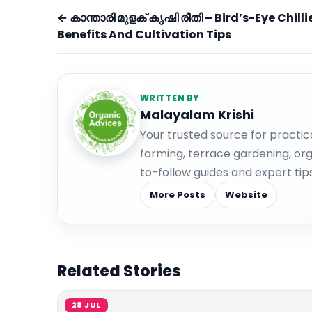
← കാന്താരി മുളക് കൃഷി രീതി – Bird’s-Eye Chill
Benefits And Cultivation Tips
WRITTEN BY
Malayalam Krishi
Your trusted source for practic
farming, terrace gardening, org
to-follow guides and expert tips
More Posts
Website
Related Stories
28 JUL